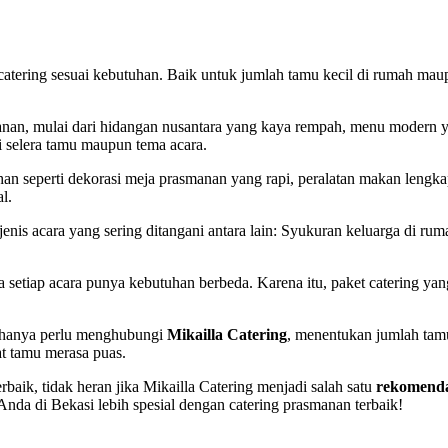
 catering sesuai kebutuhan. Baik untuk jumlah tamu kecil di rumah mau
anan, mulai dari hidangan nusantara yang kaya rempah, menu modern y
 selera tamu maupun tema acara.
n seperti dekorasi meja prasmanan yang rapi, peralatan makan lengkap
l.
enis acara yang sering ditangani antara lain: Syukuran keluarga di ru
tiap acara punya kebutuhan berbeda. Karena itu, paket catering yang
a hanya perlu menghubungi
Mikailla Catering
, menentukan jumlah tam
at tamu merasa puas.
rbaik, tidak heran jika Mikailla Catering menjadi salah satu
rekomenda
nda di Bekasi lebih spesial dengan catering prasmanan terbaik!