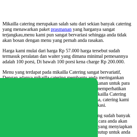
Mikailla catering merupakan salah satu dari sekian banyak catering
yang menawarkan paket
prasmanan
yang harganya sangat
terjangkau,menu kami pun sangat bervariasi sehingga anda tidak
akan bosan dengan menu yang pernah anda rasakan.
Harga kami mulai dari harga Rp 57.000 harga tersebut sudah
termasuk peralatan dan waiter yang dimana minimal pemesannya
adalah 100 porsi, Di bawah 100 porsi kena charge Rp 200.000.
Menu yang terdapat pada mikailla Catering sangat bervariatif,
Dengan adanya mikailla catering membantu anda meringankan
tugas anda dalam menyiapkan beberapa jenis makanan untuk para
tamu undangan dan keluarga anda. Kami sangat memperhatikan
kualitas dari bahan-bahan yang akan dimasak. Mikailla Catering
adalah usaha makanan yang kami jalani sejak lama, catering kami
sudah banyak dipesan oleh semua kalangan di bekasi.
Anda tak perlu khawatir dengan catering kami yang sudah banyak
membantu acara kelurga ataupun acara lainnya. Acara anda akan
berjalan lancar dengan adanya jasa catering kami yang menyiapkan
beberapa makanan pembuka hingga hidangan penutup untuk anda