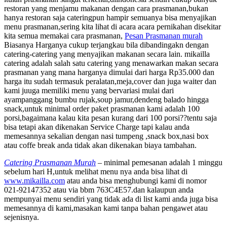
restoran yang menjamu makanan dengan cara prasmanan,bukan
hanya restoran saja cateringpun hampir semuanya bisa menyajikan
menu prasmanan,sering kita lihat di acara acara pernikahan disekitar
kita semua memakai cara prasmanan,
Pesan Prasmanan murah
Biasanya Harganya cukup terjangkau bila dibandingakn dengan
catering-catering yang menyajikan makanan secara lain. mikailla
catering adalah salah satu catering yang menawarkan makan secara
prasmanan yang mana harganya dimulai dari harga Rp35.000 dan
harga itu sudah termasuk peralatan,meja,cover dan juga waiter dan
kami juuga memiliki menu yang bervariasi mulai dari
ayampanggang bumbu rujak,soup jamur,dendeng balado hingga
snack,untuk minimal order paket prasmanan kami adalah 100
porsi,bagaimana kalau kita pesan kurang dari 100 porsi??tentu saja
bisa tetapi akan dikenakan Service Charge tapi kalau anda
memesannya sekalian dengan nasi tumpeng ,snack box,nasi box
atau coffe break anda tidak akan dikenakan biaya tambahan.
Catering Prasmanan Murah
– minimal pemesanan adalah 1 minggu
sebelum hari H,untuk melihat menu nya anda bisa lihat di
www.mikailla.com
atau anda bisa menghubungi kami di nomor
021-92147352 atau via bbm 763C4E57.dan kalaupun anda
mempunyai menu sendiri yang tidak ada di list kami anda juga bisa
memesannya di kami,masakan kami tanpa bahan pengawet atau
sejenisnya.