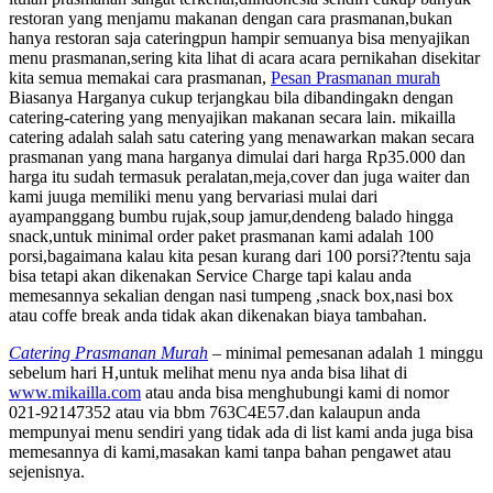
restoran yang menjamu makanan dengan cara prasmanan,bukan
hanya restoran saja cateringpun hampir semuanya bisa menyajikan
menu prasmanan,sering kita lihat di acara acara pernikahan disekitar
kita semua memakai cara prasmanan,
Pesan Prasmanan murah
Biasanya Harganya cukup terjangkau bila dibandingakn dengan
catering-catering yang menyajikan makanan secara lain. mikailla
catering adalah salah satu catering yang menawarkan makan secara
prasmanan yang mana harganya dimulai dari harga Rp35.000 dan
harga itu sudah termasuk peralatan,meja,cover dan juga waiter dan
kami juuga memiliki menu yang bervariasi mulai dari
ayampanggang bumbu rujak,soup jamur,dendeng balado hingga
snack,untuk minimal order paket prasmanan kami adalah 100
porsi,bagaimana kalau kita pesan kurang dari 100 porsi??tentu saja
bisa tetapi akan dikenakan Service Charge tapi kalau anda
memesannya sekalian dengan nasi tumpeng ,snack box,nasi box
atau coffe break anda tidak akan dikenakan biaya tambahan.
Catering Prasmanan Murah
– minimal pemesanan adalah 1 minggu
sebelum hari H,untuk melihat menu nya anda bisa lihat di
www.mikailla.com
atau anda bisa menghubungi kami di nomor
021-92147352 atau via bbm 763C4E57.dan kalaupun anda
mempunyai menu sendiri yang tidak ada di list kami anda juga bisa
memesannya di kami,masakan kami tanpa bahan pengawet atau
sejenisnya.