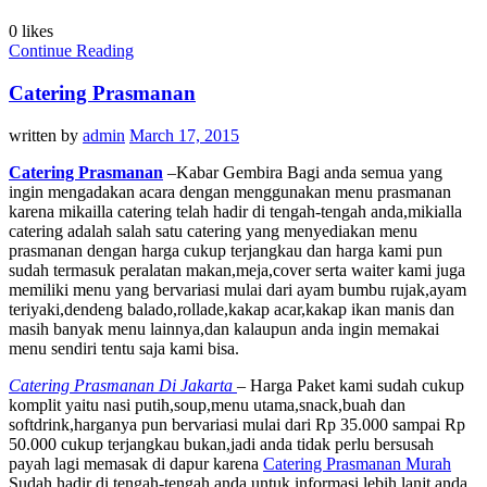
0 likes
Continue Reading
Catering Prasmanan
written by
admin
March 17, 2015
Catering Prasmanan
–Kabar Gembira Bagi anda semua yang
ingin mengadakan acara dengan menggunakan menu prasmanan
karena mikailla catering telah hadir di tengah-tengah anda,mikialla
catering adalah salah satu catering yang menyediakan menu
prasmanan dengan harga cukup terjangkau dan harga kami pun
sudah termasuk peralatan makan,meja,cover serta waiter kami juga
memiliki menu yang bervariasi mulai dari ayam bumbu rujak,ayam
teriyaki,dendeng balado,rollade,kakap acar,kakap ikan manis dan
masih banyak menu lainnya,dan kalaupun anda ingin memakai
menu sendiri tentu saja kami bisa.
Catering Prasmanan Di Jakarta
– Harga Paket kami sudah cukup
komplit yaitu nasi putih,soup,menu utama,snack,buah dan
softdrink,harganya pun bervariasi mulai dari Rp 35.000 sampai Rp
50.000 cukup terjangkau bukan,jadi anda tidak perlu bersusah
payah lagi memasak di dapur karena
Catering Prasmanan Murah
Sudah hadir di tengah-tengah anda.untuk informasi lebih lanjt anda