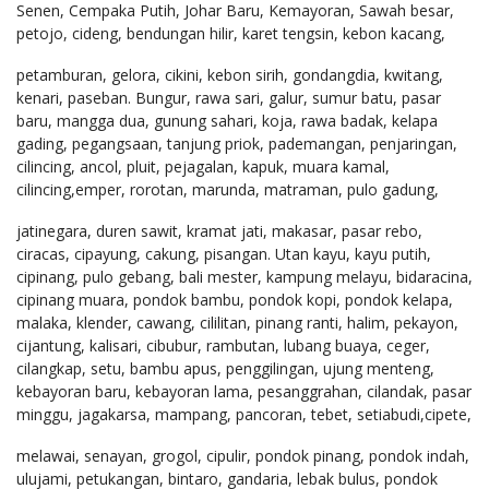
Senen, Cempaka Putih, Johar Baru, Kemayoran, Sawah besar,
petojo, cideng, bendungan hilir, karet tengsin, kebon kacang,
petamburan, gelora, cikini, kebon sirih, gondangdia, kwitang,
kenari, paseban. Bungur, rawa sari, galur, sumur batu, pasar
baru, mangga dua, gunung sahari, koja, rawa badak, kelapa
gading, pegangsaan, tanjung priok, pademangan, penjaringan,
cilincing, ancol, pluit, pejagalan, kapuk, muara kamal,
cilincing,emper, rorotan, marunda, matraman, pulo gadung,
jatinegara, duren sawit, kramat jati, makasar, pasar rebo,
ciracas, cipayung, cakung, pisangan. Utan kayu, kayu putih,
cipinang, pulo gebang, bali mester, kampung melayu, bidaracina,
cipinang muara, pondok bambu, pondok kopi, pondok kelapa,
malaka, klender, cawang, cililitan, pinang ranti, halim, pekayon,
cijantung, kalisari, cibubur, rambutan, lubang buaya, ceger,
cilangkap, setu, bambu apus, penggilingan, ujung menteng,
kebayoran baru, kebayoran lama, pesanggrahan, cilandak, pasar
minggu, jagakarsa, mampang, pancoran, tebet, setiabudi,cipete,
melawai, senayan, grogol, cipulir, pondok pinang, pondok indah,
ulujami, petukangan, bintaro, gandaria, lebak bulus, pondok