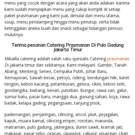
menu yang cocok dengan acara yang akan anda adakan. karena
kami sudah menyiapkan menu yang cukup komplit di setiap
paket prasmanan yang kami jual, dimulai dari menu utama,
soup, menu pendamping hingga menu penutup. serta tidak
ketinggalan aneka buah dan snack sebagai hidangan pencuci
mulutnya.
Terima pesanan Catering Prasmanan Di Pulo Gadung
Jakarta Timur
Mikailla catering adalah salah satu spesialis Catering
prasmanan
Di jakarta timur dan sekitarnya. Kami melayani Gambir, Tanah
Abang, Menteng, Senen, Cempaka Putih, Johar Baru,
Kemayoran, Sawah besar, petojo, cideng, bendungan hilir, karet
tengsin, kebon kacang, petamburan, gelora, cikini, kebon sirih,
gondangdia, kwitang, kenari, paseban. Bungur, rawa sari, galur,
sumur batu, pasar baru, mangga dua, gunung sahari, koja, rawa
badak, kelapa gading, pegangsaan, tanjung priok,
pademangan, penjaringan, cilincing, ancol, pluit, pejagalan,
kapuk, muara kamal, cilincing,emper, rorotan, marunda,
matraman, pulo gadung, jatinegara, duren sawit, kramat jati,
makasar, pasar rebo, ciracas, cipayung, cakung, pisangan. Utan