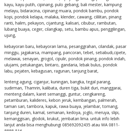
kayu, kayu putih, cipinang, pulo gebang, bali mester, kampung
melayu, bidaracina, cipinang muara, pondok bambu, pondok
kopi, pondok kelapa, malaka, klender, cawang, cililitan, pinang
ranti, halim, pekayon, cijantung, kalisari, cibubur, rambutan,
lubang buaya, ceger, cilangkap, setu, bambu apus, penggilingan,
ujung,
kebayoran baru, kebayoran lama, pesanggrahan, cilandak, pasar
minggu, jagakarsa, mampang, pancoran, tebet, setiabudi,cipete,
melawai, senayan, grogol, cipulir, pondok pinang, pondok indah,
ulujami, petukangan, bintaro, gandaria, lebak bulus, pondok
labu, pejaten, kebagusan, ragunan, tanjung barat,
lenteng agung, ciganjur, kuningan, bangka, tegal parang,
sudirman, Thamrin, kalibata, duren tiga, bukit duri, manggarai,
menteng dalam, karet semanggi, guntur, cengkareng,
petamburan, kalideres, kebon jeruk, kembangan, palmerah,
taman sari, tambora, kapuk, rawa buaya, jelambar, tomang,
tanjung duren, kamal, semanan, kedoya, joglo, meruya, slipi,
kemanggisan, glodok, krukut, jembatan lima. untuk info lebih
lanjut anda bisa menghubungi 085692092435 atau WA 0811-
8888-516