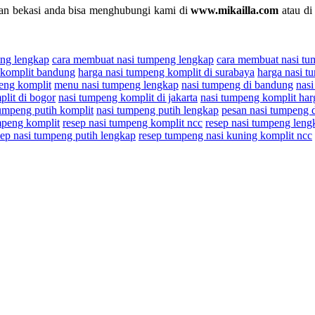
 dan bekasi anda bisa menghubungi kami di
www.mikailla.com
atau di
ing lengkap
cara membuat nasi tumpeng lengkap
cara membuat nasi tu
 komplit bandung
harga nasi tumpeng komplit di surabaya
harga nasi t
eng komplit
menu nasi tumpeng lengkap
nasi tumpeng di bandung
nas
lit di bogor
nasi tumpeng komplit di jakarta
nasi tumpeng komplit har
tumpeng putih komplit
nasi tumpeng putih lengkap
pesan nasi tumpeng 
mpeng komplit
resep nasi tumpeng komplit ncc
resep nasi tumpeng leng
sep nasi tumpeng putih lengkap
resep tumpeng nasi kuning komplit ncc