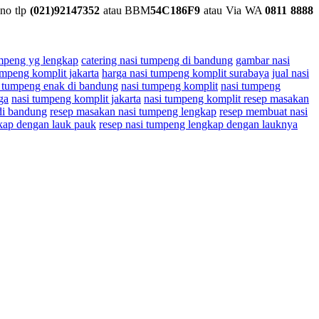
 no tlp
(021)92147352
atau BBM
54C186F9
atau Via WA
0811
8888
mpeng yg lengkap
catering nasi tumpeng di bandung
gambar nasi
umpeng komplit jakarta
harga nasi tumpeng komplit surabaya
jual nasi
i tumpeng enak di bandung
nasi tumpeng komplit
nasi tumpeng
ga
nasi tumpeng komplit jakarta
nasi tumpeng komplit resep masakan
di bandung
resep masakan nasi tumpeng lengkap
resep membuat nasi
kap dengan lauk pauk
resep nasi tumpeng lengkap dengan lauknya