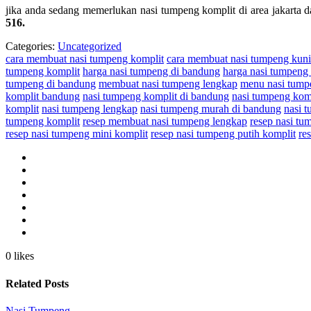
jika anda sedang memerlukan nasi tumpeng komplit di area jakarta
516
.
Categories:
Uncategorized
cara membuat nasi tumpeng komplit
cara membuat nasi tumpeng kun
tumpeng komplit
harga nasi tumpeng di bandung
harga nasi tumpeng
tumpeng di bandung
membuat nasi tumpeng lengkap
menu nasi tump
komplit bandung
nasi tumpeng komplit di bandung
nasi tumpeng komp
komplit
nasi tumpeng lengkap
nasi tumpeng murah di bandung
nasi 
tumpeng komplit
resep membuat nasi tumpeng lengkap
resep nasi tu
resep nasi tumpeng mini komplit
resep nasi tumpeng putih komplit
re
0 likes
Related Posts
Nasi Tumpeng