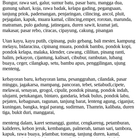
Bungur, rawa sari, galur, sumur batu, pasar baru, mangga dua,
gunung sahari, koja, rawa badak, kelapa gading, pegangsaan,
tanjung priok, pademangan, penjaringan, cilincing, ancol, pluit,
pejagalan, kapuk, muara kamal, cilincing,emper, rorotan, marunda,
matraman, pulo gadung, jatinegara, duren sawit, kramat jati,
makasar, pasar rebo, ciracas, cipayung, cakung, pisangan
Utan kayu, kayu putih, cipinang, pulo gebang, bali mester, kampung
melayu, bidaracina, cipinang muara, pondok bambu, pondok kopi,
pondok kelapa, malaka, klender, cawang, cililitan, pinang ranti,
halim, pekayon, cijantung, kalisari, cibubur, rambutan, lubang
buaya, ceger, cilangkap, setu, bambu apus, penggilingan, ujung
menteng,
kebayoran baru, kebayoran lama, pesanggrahan, cilandak, pasar
minggu, jagakarsa, mampang, pancoran, tebet, setiabudi,cipete,
melawai, senayan, grogol, cipulir, pondok pinang, pondok indah,
ulujami, petukangan, bintaro, gandaria, lebak bulus, pondok labu,
pejaten, kebagusan, ragunan, tanjung barat, lenteng agung, ciganjur,
kuningan, bangka, tegal parang, sudirman, Thamrin, kalibata, duren
tiga, bukit duri, manggarai,
menteng dalam, karet semanggi, guntur, cengkareng, petamburan,
kalideres, kebon jeruk, kembangan, palmerah, taman sari, tambora,
kapuk, rawa buaya, jelambar, tomang, tanjung duren, kamal,