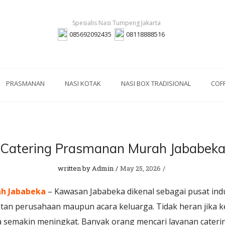
085692092435
08118888516
PRASMANAN
NASI KOTAK
NASI BOX TRADISIONAL
COF
Catering Prasmanan Murah Jababek
written by
Admin
May 25, 2026
h Jababeka
– Kawasan Jababeka dikenal sebagai pusat indus
atan perusahaan maupun acara keluarga. Tidak heran jika 
semakin meningkat. Banyak orang mencari layanan caterin