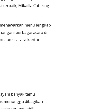
 terbaik, Mikailla Catering
ng menawarkan menu lengkap
nangani berbagai acara di
konsumsi acara kantor,
elayani banyak tamu
rus menunggu dibagikan
cara terlihat lebih