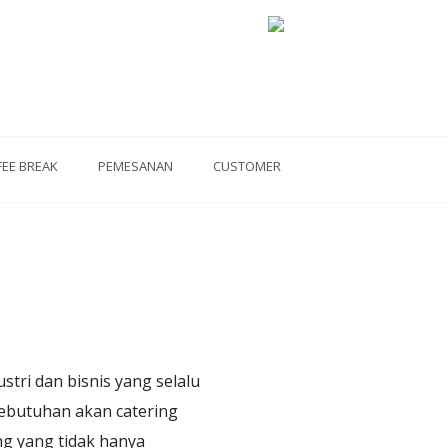
FEE BREAK
PEMESANAN
CUSTOMER
a
tri dan bisnis yang selalu
kebutuhan akan catering
g yang tidak hanya