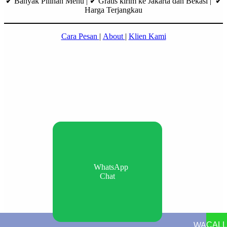
✔ Banyak Pilihan Menu | ✔ Gratis kirim ke Jakarta dan Bekasi | ✔
Harga Terjangkau
Cara Pesan
|
About
|
Klien Kami
WhatsApp
Chat
CALL
WA