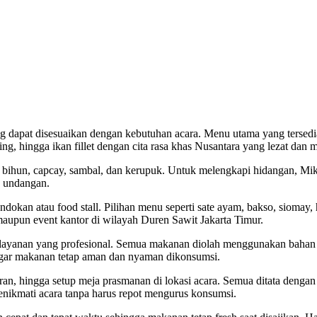
 dapat disesuaikan dengan kebutuhan acara. Menu utama yang tersedia m
ng, hingga ikan fillet dengan cita rasa khas Nusantara yang lezat dan 
 bihun, capcay, sambal, dan kerupuk. Untuk melengkapi hidangan, Mika
u undangan.
ndokan atau food stall. Pilihan menu seperti sate ayam, bakso, siomay,
maupun event kantor di wilayah Duren Sawit Jakarta Timur.
layanan yang profesional. Semua makanan diolah menggunakan bahan b
s agar makanan tetap aman dan nyaman dikonsumsi.
ran, hingga setup meja prasmanan di lokasi acara. Semua ditata deng
enikmati acara tanpa harus repot mengurus konsumsi.