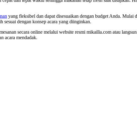
cepat dan tepat waktu sehingga makanan tetap fresh saat disajikan. H
anan
yang fleksibel dan dapat disesuaikan dengan budget Anda. Mulai d
ih sesuai dengan konsep acara yang diinginkan.
esanan secara online melalui website resmi mikailla.com atau langsu
han acara mendadak.