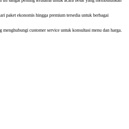
al ini sangat penting terutama untuk acara besar yang membutuhkan
ari paket ekonomis hingga premium tersedia untuk berbagai
ng menghubungi customer service untuk konsultasi menu dan harga.