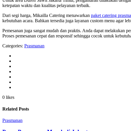
Untuk area Duren Sawit Jakarta Timur, pengantaran dilakukan dengan 
ketepatan waktu dan kualitas pelayanan terbaik.
Dari segi harga, Mikailla Catering menawarkan
paket catering prasm
kebutuhan acara. Bahkan tersedia juga layanan custom menu agar leb
Pemesanan juga sangat mudah dan praktis. Anda dapat melakukan pem
Proses pemesanan cepat dan responsif sehingga cocok untuk kebutu
Categories:
Prasmanan
0 likes
Related Posts
Prasmanan