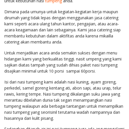
untuk kebutuhan nasi
tumpeng
anda.
Dimana pada umunya untuk kegiatan-kegiatan kerja maupun
dirumah yang tidak lepas dengan menggunakan jasa catering
kami seperti acara ulang tahun kantor, pengajian, atau acara-
acara keagamaan dan lain sebagainya. Kami jasa catering siap
membantu kebutuhan dalam aktifitas anda karena mikailla
catering akan membantu anda.
Untuk menjadikan acara anda semakin sukses dengan menu
hidangan kami yang berkualitas tinggi. nasit umpeng yang kami
sajikan diatas tampah yang sudah dihias paket nasi tumpeng
disajikan minimal untuk 10 porsi sampai 60porsi.
Isi dari nasi tumpeng kami adalah nasi kuning, ayam goreng,
perkedel, samel goreng kentang ati, abon sapi, atau urap, telur
rawis, kering tempe. Nasi tumpeng dikalangan suku jawa yang
merantau dibelahan dunia tak segan menampangkan nasi
tumpeng walaupun ada berbagai tantangan untuk menampilkan
nasi tumpeng yang seorisinil terutama wadah nampannya dan
hiasannya dari kulit pisang.
Sedangkan ditanah air ini nasi tumpeng juga ada ang mengalami