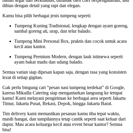
bahan segar dan berkualitas, dimasak oleh chef berpengalaman, lalu
dihias dengan detail yang rapi dan elegan.
Kamu bisa pilih berbagai jenis tumpeng seperti:
Tumpeng Kuning Tradisional, lengkap dengan ayam goreng,
sambal goreng ati, urap, dan telur balado.
Tumpeng Mini Personal Box, praktis dan cocok untuk acara
kecil atau kantor.
Tumpeng Premium Modern, dengan lauk istimewa seperti
ayam bakar madu dan udang balado.
Semua varian siap dipesan kapan saja, dengan rasa yang konsisten
lezat di setiap gigitan.
Gak perlu bingung cari “pesan nasi tumpeng terdekat” di Google,
karena Mikailla Catering siap mengantarkan langsung ke tempat
kamu! Kami melayani pengiriman ke berbagai area seperti Jakarta
Timur, Jakarta Pusat, Bekasi, Depok, hingga Jakarta Barat.
Tim delivery kami memastikan pesanan kamu tiba tepat waktu,
masih hangat, dan tampilannya tetap cantik seperti saat keluar dari
dapur. Mau acara keluarga kecil atau event besar kantor? Semua
bisa!