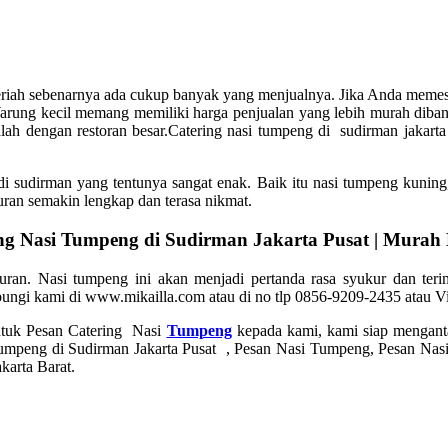
riah sebenarnya ada cukup banyak yang menjualnya. Jika Anda memesa
arung kecil memang memiliki harga penjualan yang lebih murah diba
kalah dengan restoran besar.Catering nasi tumpeng di sudirman jakar
i sudirman yang tentunya sangat enak. Baik itu nasi tumpeng kuning,
ran semakin lengkap dan terasa nikmat.
ng Nasi Tumpeng di Sudirman Jakarta Pusat | Murah
uran. Nasi tumpeng ini akan menjadi pertanda rasa syukur dan teri
bungi kami di www.mikailla.com atau di no tlp 0856-9209-2435 atau 
ntuk Pesan Catering Nasi
Tumpeng
kepada kami, kami siap menganta
Tumpeng di Sudirman Jakarta Pusat , Pesan Nasi Tumpeng, Pesan Nasi
karta Barat.