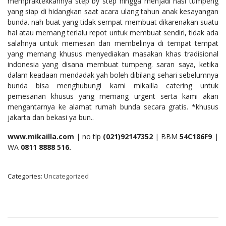
mempraktekkannya step by step hingga menjadi nasi tumpeng
yang siap di hidangkan saat acara ulang tahun anak kesayangan
bunda. nah buat yang tidak sempat membuat dikarenakan suatu
hal atau memang terlalu repot untuk membuat sendiri, tidak ada
salahnya untuk memesan dan membelinya di tempat tempat
yang memang khusus menyediakan masakan khas tradisional
indonesia yang disana membuat tumpeng. saran saya, ketika
dalam keadaan mendadak yah boleh dibilang sehari sebelumnya
bunda bisa menghubungi kami mikailla catering untuk
pemesanan khusus yang memang urgent serta kami akan
mengantarnya ke alamat rumah bunda secara gratis. *khusus
jakarta dan bekasi ya bun..
www.mikailla.com
| no tlp
(021)92147352
| BBM
54C186F9
|
WA
0811
8888
516
.
Categories:
Uncategorized