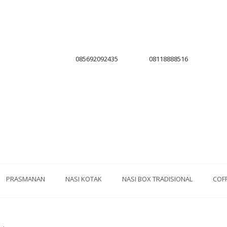
085692092435
08118888516
PRASMANAN
NASI KOTAK
NASI BOX TRADISIONAL
COF