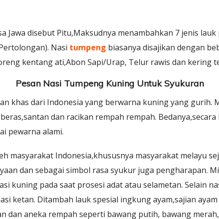
sa Jawa disebut Pitu,Maksudnya menambahkan 7 jenis lauk
ertolongan). Nasi
tumpeng
biasanya disajikan dengan be
oreng kentang ati,Abon Sapi/Urap, Telur rawis dan kering 
Pesan Nasi Tumpeng Kuning Untuk Syukuran
an khas dari Indonesia yang berwarna kuning yang gurih. M
 beras,santan dan racikan rempah rempah. Bedanya,secara
i pewarna alami.
oleh masyarakat Indonesia,khususnya masyarakat melayu sej
ayaan dan sebagai simbol rasa syukur juga pengharapan. M
si kuning pada saat prosesi adat atau selametan. Selain na
nasi ketan. Ditambah lauk spesial ingkung ayam,sajian ay
n dan aneka rempah seperti bawang putih, bawang merah, 