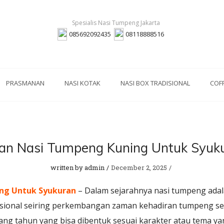
085692092435
08118888516
PRASMANAN
NASI KOTAK
NASI BOX TRADISIONAL
COF
an Nasi Tumpeng Kuning Untuk Syuk
written by
admin
December 2, 2025
ing Untuk Syukuran
– Dalam sejarahnya nasi tumpeng adal
isional seiring perkembangan zaman kehadiran tumpeng se
ng tahun yang bisa dibentuk sesuai karakter atau tema yan