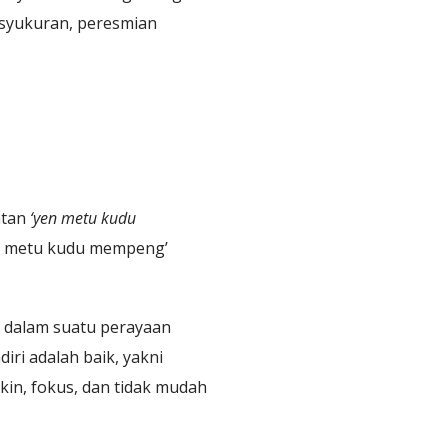
i syukuran, peresmian
atan
‘yen metu kudu
yen metu kudu mempeng’
an dalam suatu perayaan
ri adalah baik, yakni
kin, fokus, dan tidak mudah