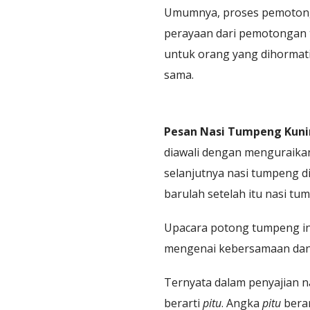
Umumnya, proses pemotonga
perayaan dari pemotongan 
untuk orang yang dihormati
sama.
Pesan Nasi Tumpeng Kunin
diawali dengan menguraika
selanjutnya nasi tumpeng 
barulah setelah itu nasi t
Upacara potong tumpeng in
mengenai kebersamaan dan
Ternyata dalam penyajian n
berarti
pitu
. Angka
pitu
bera