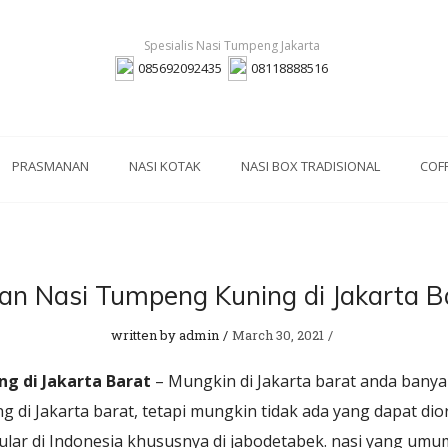
085692092435
08118888516
PRASMANAN
NASI KOTAK
NASI BOX TRADISIONAL
COF
an Nasi Tumpeng Kuning di Jakarta B
written by
admin
March 30, 2021
g di Jakarta Barat
– Mungkin di Jakarta barat anda ban
 di Jakarta barat, tetapi mungkin tidak ada yang dapat dior
lar di Indonesia khususnya di jabodetabek. nasi yang u