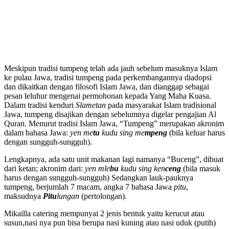
Meskipun tradisi tumpeng telah ada jauh sebelum masuknya Islam
ke pulau Jawa, tradisi tumpeng pada perkembangannya diadopsi
dan dikaitkan dengan filosofi Islam Jawa, dan dianggap sebagai
pesan leluhur mengenai permohonan kepada Yang Maha Kuasa.
Dalam tradisi kenduri
Slametan
pada masyarakat Islam tradisional
Jawa, tumpeng disajikan dengan sebelumnya digelar pengajian Al
Quran. Menurut tradisi Islam Jawa, “Tumpeng” merupakan akronim
dalam bahasa Jawa:
yen me
tu
kudu sing me
mpeng
(bila keluar harus
dengan sungguh-sungguh).
Lengkapnya, ada satu unit makanan lagi namanya “Buceng”, dibuat
dari ketan; akronim dari:
yen mle
bu
kudu sing ken
ceng
(bila masuk
harus dengan sungguh-sungguh) Sedangkan lauk-pauknya
tumpeng, berjumlah 7 macam, angka 7 bahasa Jawa
pitu
,
maksudnya
Pitu
lungan
(pertolongan).
Mikailla catering mempunyai 2 jenis bentuk yaitu kerucut atau
susun,nasi nya pun bisa berupa nasi kuning atau nasi uduk (putih)