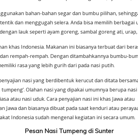
enggunakan bahan-bahan segar dan bumbu pilihan, sehingg
entik dan menggugah selera. Anda bisa memilih berbagai 
 dengan lauk seperti ayam goreng, sambal goreng ati, urap,
n khas Indonesia. Makanan ini biasanya terbuat dari ber
n dan rempah-rempah. Dengan ditambahkannya bumbu-bumb
iliki rasa yang lebih gurih dari pada nasi putih.
enyajian nasi yang berdibentuk kerucut dan ditata bersam
asi tumpeng’. Olahan nasi yang dipakai umumnya berupa nas
asa atau nasi uduk. Cara penyajian nasi ini khas Jawa atau
n Jawa dan biasanya dibuat pada saat kenduri atau perayaa
akat Indonesia sudah mengenal kegiatan ini secara umum.
Pesan Nasi Tumpeng di Sunter