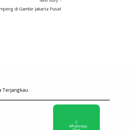
Next Story
umpeng di Gambir Jakarta Pusat
ga Terjangkau
WhatsApp
Chat