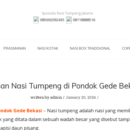
085692092435
08118888516
PRASMANAN
NASI KOTAK
NASI BOX TRADISIONAL
COF
an Nasi Tumpeng di Pondok Gede Be
written by
admin
January 20, 2026
ondok Gede Bekasi
– Nasi tumpeng adalah nasi yang memili
uk yang ditata dalam sebuah wadah besar yang disebut ta
apisi daun pisang.