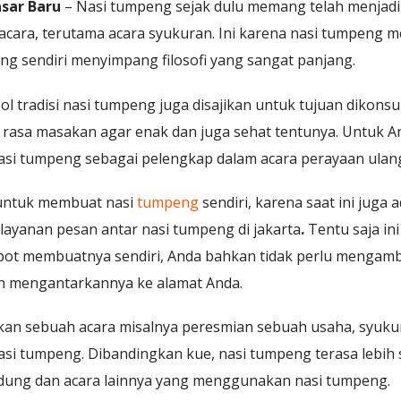
sar Baru
– Nasi tumpeng sejak dulu memang telah menjadi
cara, terutama acara syukuran. Ini karena nasi tumpeng m
peng sendiri menyimpang filosofi yang sangat panjang.
bol tradisi nasi tumpeng juga disajikan untuk tujuan dikon
s rasa masakan agar enak dan juga sehat tentunya. Untuk A
i tumpeng sebagai pelengkap dalam acara perayaan ulang
t untuk membuat nasi
tumpeng
sendiri, karena saat ini juga 
layanan pesan antar nasi tumpeng di jakarta
.
Tentu saja ini
repot membuatnya sendiri, Anda bahkan tidak perlu mengambi
an mengantarkannya ke alamat Anda.
an sebuah acara misalnya peresmian sebuah usaha, syuku
si tumpeng. Dibandingkan kue, nasi tumpeng terasa lebih s
dung dan acara lainnya yang menggunakan nasi tumpeng.