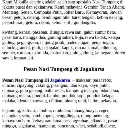
Kami Mikailla catering adalah salah satu spesialis Nasi Tumpeng di
jakarta pusat dan sekitarnya. Kami melayani Gambir, Tanah Abang,
Menteng, Senen, Cempaka Putih, Johar Baru, Kemayoran, Sawah
besar, petojo, cideng, bendungan hilir, karet tengsin, kebon kacang,
petamburan, gelora, cikini, kebon sirih, gondangdia,
kwitang, kenari, paseban. Bungur, rawa sari, galur, sumur batu,
pasar baru, mangga dua, gunung sahari, koja, rawa badak, kelapa
gading, pegangsaan, tanjung priok, pademangan, penjaringan,
cilincing, ancol, pluit, pejagalan, kapuk, muara kamal, cilincing,
semper, rorotan, marunda, matraman, pulo gadung, jatinegara, duren
sawit, kramat jati.
Pesan Nasi Tumpeng di Jagakarsa
Pesan Nasi Tumpeng Di
Jagakarsa
– makasar, pasar rebo,
ciracas, cipayung, cakung, pisangan, utan kayu, kayu putih,
cipinang, pulo gebang, bali mester, kampung melayu, bidaracina,
cipinang muara, pondok bambu, pondok kopi, pondok kelapa,
malaka, klender, cawang, cililitan, pinang ranti, halim, pekayon,
Cijantung, kalisari, cibubur, rambutan, lubang buaya, ceger,
cilangkap, setu, bambu apus, penggilingan, ujung menteng,
kebayoran baru, kebayoran lama. pesanggrahan, cilandak, pasar
minggu, jagakarsa, mampang, pancoran, tebet, setiabudi,cipete,