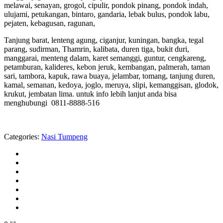
melawai, senayan, grogol, cipulir, pondok pinang, pondok indah,
ulujami, petukangan, bintaro, gandaria, lebak bulus, pondok labu,
pejaten, kebagusan, ragunan,
Tanjung barat, lenteng agung, ciganjur, kuningan, bangka, tegal
parang, sudirman, Thamrin, kalibata, duren tiga, bukit duri,
manggarai, menteng dalam, karet semanggi, guntur, cengkareng,
petamburan, kalideres, kebon jeruk, kembangan, palmerah, taman
sari, tambora, kapuk, rawa buaya, jelambar, tomang, tanjung duren,
kamal, semanan, kedoya, joglo, meruya, slipi, kemanggisan, glodok,
krukut, jembatan lima. untuk info lebih lanjut anda bisa
menghubungi 0811-8888-516
Categories:
Nasi Tumpeng