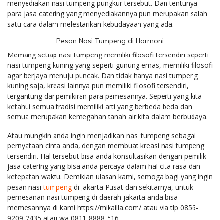
menyediakan nasi tumpeng pungkur tersebut. Dan tentunya
para jasa catering yang menyediakannya pun merupakan salah
satu cara dalam melestarikan kebudayaan yang ada.
Pesan Nasi Tumpeng di Harmoni
Memang setiap nasi tumpeng memiliki filosofi tersendiri seperti
nasi tumpeng kuning yang seperti gunung emas, memiliki filosofi
agar berjaya menuju puncak. Dan tidak hanya nasi tumpeng
kuning saja, kreasi lainnya pun memiliki filosofi tersendiri,
tergantung daripemikiran para pemesannya. Seperti yang kita
ketahui semua tradisi memiliki arti yang berbeda beda dan
semua merupakan kemegahan tanah air kita dalam berbudaya.
Atau mungkin anda ingin menjadikan nasi tumpeng sebagai
pernyataan cinta anda, dengan membuat kreasi nasi tumpeng
tersendiri. Hal tersebut bisa anda konsultasikan dengan pemilik
jasa catering yang bisa anda percaya dalam hal cita rasa dan
ketepatan waktu. Demikian ulasan kami, semoga bagi yang ingin
pesan nasi
tumpeng
di Jakarta Pusat dan sekitarnya, untuk
pemesanan nasi tumpeng di daerah jakarta anda bisa
memesannya di kami https://mikailla.com/ atau via tlp 0856-
9209-2435 atau wa 0811-8888-516