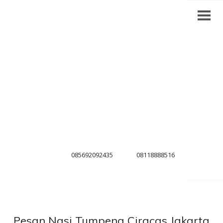
085692092435
08118888516
Pesan Nasi Tumpeng Ciracas Jakarta