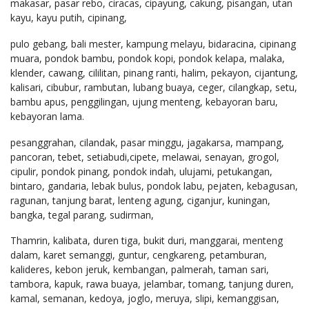
makasar, pasar rebo, ciracas, cipayung, cakung, pisangan, utan
kayu, kayu putih, cipinang,
pulo gebang, bali mester, kampung melayu, bidaracina, cipinang
muara, pondok bambu, pondok kopi, pondok kelapa, malaka,
klender, cawang, cililitan, pinang ranti, halim, pekayon, cijantung,
kalisari, cibubur, rambutan, lubang buaya, ceger, cilangkap, setu,
bambu apus, penggilingan, ujung menteng, kebayoran baru,
kebayoran lama.
pesanggrahan, cilandak, pasar minggu, jagakarsa, mampang,
pancoran, tebet, setiabudi,cipete, melawai, senayan, grogol,
cipulir, pondok pinang, pondok indah, ulujami, petukangan,
bintaro, gandaria, lebak bulus, pondok labu, pejaten, kebagusan,
ragunan, tanjung barat, lenteng agung, ciganjur, kuningan,
bangka, tegal parang, sudirman,
Thamrin, kalibata, duren tiga, bukit duri, manggarai, menteng
dalam, karet semanggi, guntur, cengkareng, petamburan,
kalideres, kebon jeruk, kembangan, palmerah, taman sari,
tambora, kapuk, rawa buaya, jelambar, tomang, tanjung duren,
kamal, semanan, kedoya, joglo, meruya, slipi, kemanggisan,