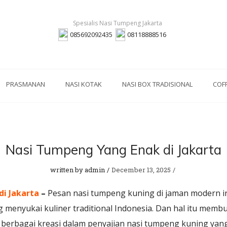
085692092435
08118888516
PRASMANAN
NASI KOTAK
NASI BOX TRADISIONAL
COF
Nasi Tumpeng Yang Enak di Jakarta
written by
admin
December 13, 2025
di Jakarta
–
Pesan nasi tumpeng kuning di jaman modern in
menyukai kuliner traditional Indonesia. Dan hal itu membua
n berbagai kreasi dalam penyajian nasi tumpeng kuning 