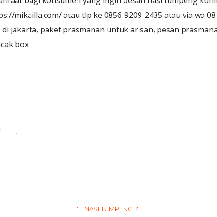
nfaat bagi konsumen yang ingin pesan nasi tumpeng kunin
://mikailla.com/ atau tlp ke 0856-9209-2435 atau via wa 0
di jakarta, paket prasmanan untuk arisan, pesan prasman
ncak box
NASI TUMPENG