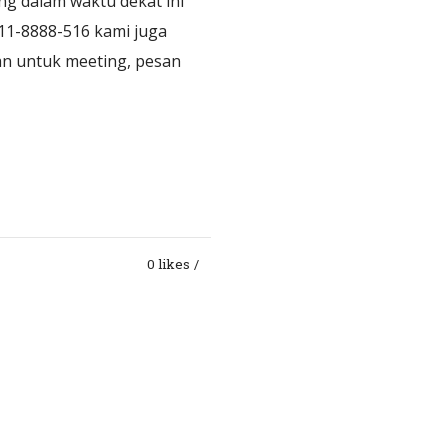
g dalam waktu dekat ini
811-8888-516 kami juga
an untuk meeting, pesan
0 likes