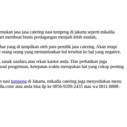
ukan jasa jasa catering nasi tumpeng di jakarta seperti mikailla
ernet membuat bisnis perdagangan menjadi lebih mudah,
r yang di tampilkan oleh para pemilik jasa catering. Akan tetapi
it orang orang yang memanfaatkan hal tersebut ke hal yang negative.
t, sanak saudara atau rekan kantor anda. Dan perhatikan juga
ah soal pengiriman, ketepatan waktu merupakan hal yang cukup penting
an nasi
tumpeng
di Jakarta, mikailla catering juga menyediakan menu
kailla.com/ atau anda bisa tlp ke 0856-9209-2435 atau wa 0811-8888-