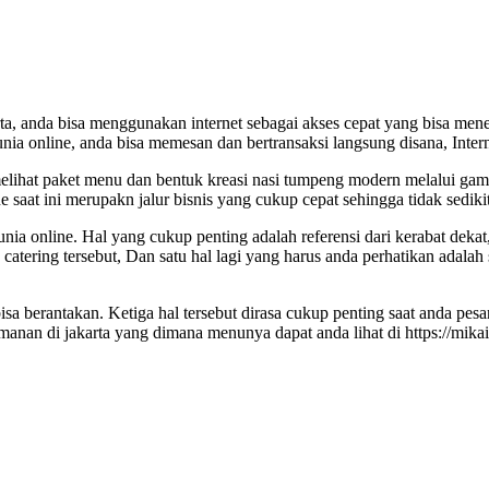
ta, anda bisa menggunakan internet sebagai akses cepat yang bisa menem
 dunia online, anda bisa memesan dan bertransaksi langsung disana, Int
elihat paket menu dan bentuk kreasi nasi tumpeng modern melalui gamba
 saat ini merupakn jalur bisnis yang cukup cepat sehingga tidak sedik
dunia online. Hal yang cukup penting adalah referensi dari kerabat deka
a catering tersebut, Dan satu hal lagi yang harus anda perhatikan adal
isa berantakan. Ketiga hal tersebut dirasa cukup penting saat anda pes
rasmanan di jakarta yang dimana menunya dapat anda lihat di https://mi