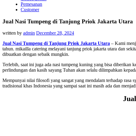
Pemesanan
Customer
Jual Nasi Tumpeng di Tanjung Priok Jakarta Utara
written by
admin
December 28, 2024
Jual Nasi Tumpeng di Tanjung Priok Jakarta Utara
– Kami menju
tahun. mikailla catering melayani tanjung priok jakarta utara dan s
dibuatkan dengan sebaik mungkin.
Terlebih, saat ini juga ada nasi tumpeng kuning yang bisa diberika
perlindungan dan kasih sayang Tuhan akan selalu dilimpahkan kepada
Mempunyai nilai filosofi yang sangat yang mendalam terhadap rasa
tradisional khas Indonesia yang sampai saat ini masih ada dan menja
Jua