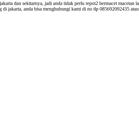
karta dan sekitarnya, jadi anda tidak perlu repot2 bermacet macetan l
ng di jakarta, anda bisa menghubungi kami di no tlp 085692092435 at