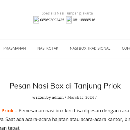
085692092435
08118888516
PRASMANAN
NASI KOTAK
NASI BOX TRADISIONAL
COF
Pesan Nasi Box di Tanjung Priok
written by
admin
March 15, 2024
 Priok
– Pemesanan nasi box kini bisa dipesan dengan car
a. Saat ada acara-acara hajatan atau acara-acara kantor, 
han tepat.