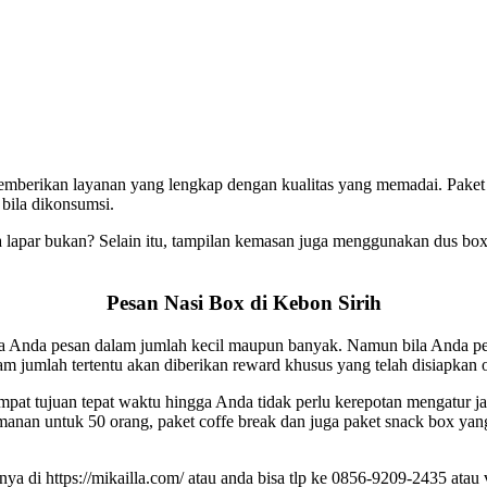
mberikan layanan yang lengkap dengan kualitas yang memadai. Paket n
bila dikonsumsi.
a lapar bukan? Selain itu, tampilan kemasan juga menggunakan dus box
Pesan Nasi Box di Kebon Sirih
isa Anda pesan dalam jumlah kecil maupun banyak. Namun bila Anda p
m jumlah tertentu akan diberikan reward khusus yang telah disiapkan o
tempat tujuan tepat waktu hingga Anda tidak perlu kerepotan mengatur 
asmanan untuk 50 orang, paket coffe break dan juga paket snack box y
tnya di https://mikailla.com/ atau anda bisa tlp ke 0856-9209-2435 at