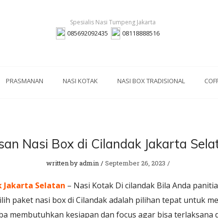
085692092435
08118888516
PRASMANAN
NASI KOTAK
NASI BOX TRADISIONAL
COF
san Nasi Box di Cilandak Jakarta Sela
written by
admin
September 26, 2023
k Jakarta Selatan
– Nasi Kotak Di cilandak Bila Anda paniti
ih paket nasi box di Cilandak adalah pilihan tepat untuk 
a membutuhkan kesiapan dan focus agar bisa terlaksana d