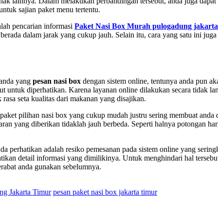
ihak lainnya. Dalam melakukan perbandingan tersebut, anda juga dapat
ntuk sajian paket menu tertentu.
alah pencarian informasi
Paket Nasi Box Murah pulogadung jakarta
erada dalam jarak yang cukup jauh. Selain itu, cara yang satu ini juga
 anda yang
pesan nasi box
dengan sistem online, tentunya anda pun ak
tut untuk diperhatikan. Karena layanan online dilakukan secara tidak 
 rasa seta kualitas dari makanan yang disajikan.
si paket pilihan nasi box yang cukup mudah justru sering membuat and
nawaran yang diberikan tidaklah jauh berbeda. Seperti halnya potongan 
da perhatikan adalah resiko pemesanan pada sistem online yang seringk
tikan detail informasi yang dimilikinya. Untuk menghindari hal terseb
erabat anda gunakan sebelumnya.
ng Jakarta Timur
pesan paket nasi box jakarta timur