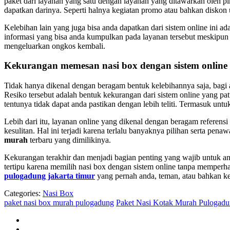
paket dari layanan yang satu dengan layanan yang ditawarkan oleh p
dapatkan darinya. Seperti halnya kegiatan promo atau bahkan diskon u
Kelebihan lain yang juga bisa anda dapatkan dari sistem online ini ad
informasi yang bisa anda kumpulkan pada layanan tersebut meskipun b
mengeluarkan ongkos kembali.
Kekurangan memesan nasi box dengan sistem online
Tidak hanya dikenal dengan beragam bentuk kelebihannya saja, bagi
Resiko tersebut adalah bentuk kekurangan dari sistem online yang pa
tentunya tidak dapat anda pastikan dengan lebih teliti. Termasuk untuk
Lebih dari itu, layanan online yang dikenal dengan beragam referen
kesulitan. Hal ini terjadi karena terlalu banyaknya pilihan serta pe
murah
terbaru yang dimilikinya.
Kekurangan terakhir dan menjadi bagian penting yang wajib untuk an
tertipu karena memilih nasi box dengan sistem online tanpa memperha
pulogadung jakarta timur
yang pernah anda, teman, atau bahkan k
Categories:
Nasi Box
paket nasi box murah pulogadung
Paket Nasi Kotak Murah Pulogadu