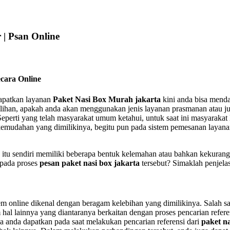
| Psan Online
cara Online
apatkan layanan
Paket Nasi Box Murah jakarta
kini anda bisa menda
an, apakah anda akan menggunakan jenis layanan prasmanan atau justru
 Seperti yang telah masyarakat umum ketahui, untuk saat ini masyarak
kemudahan yang dimilikinya, begitu pun pada sistem pemesanan layanan
u sendiri memiliki beberapa bentuk kelemahan atau bahkan kekurangan
 pada proses
pesan paket nasi box jakarta
tersebut? Simaklah penjela
istem online dikenal dengan beragam kelebihan yang dimilikinya. Salah 
hal lainnya yang diantaranya berkaitan dengan proses pencarian refere
 anda dapatkan pada saat melakukan pencarian referensi dari
paket n