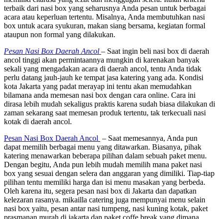
terbaik dari nasi box yang seharusnya Anda pesan untuk berbagai
acara atau keperluan tertentu. Misalnya, Anda membutuhkan nasi
box untuk acara syukuran, makan siang bersama, kegiatan formal
ataupun non formal yang dilakukan.
Pesan Nasi Box Daerah Ancol
– Saat ingin beli nasi box di daerah
ancol tinggi akan permintaannya mungkin di karenakan banyak
sekali yang mengadakan acara di daerah ancol, tentu Anda tidak
perlu datang jauh-jauh ke tempat jasa katering yang ada. Kondisi
kota Jakarta yang padat merayap ini tentu akan memudahkan
bilamana anda memesan nasi box dengan cara online. Cara ini
dirasa lebih mudah sekaligus praktis karena sudah biasa dilakukan di
zaman sekarang saat memesan produk tertentu, tak terkecuali nasi
kotak di daerah ancol.
Pesan Nasi Box Daerah Ancol
– Saat memesannya, Anda pun
dapat memilih berbagai menu yang ditawarkan. Biasanya, pihak
katering menawarkan beberapa pilihan dalam sebuah paket menu.
Dengan begitu, Anda pun lebih mudah memilih mana paket nasi
box yang sesuai dengan selera dan anggaran yang dimiliki. Tiap-tiap
pilihan tentu memiliki harga dan isi menu masakan yang berbeda.
Oleh karena itu, segera pesan nasi box di Jakarta dan dapatkan
kelezaran rasanya. mikailla catering juga mempunyai menu selain
nasi box yaitu, pesan antar nasi tumpeng, nasi kuning kotak, paket
prasmanan murah di jakarta dan paket coffe break yang dimana