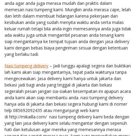
anda agar anda juga merasa mudah dan praktis dalam
memesan nasi tumpeng kami. Mungkin anda merasa cape, lelah
dan letih dalam membuat hidangan karena pekerjaan dan
kesibukan anda yang sudah menyita waktu anda serta malas
keluar rumah tetapi bila anda ingin memesannya anda juga tidak
ada waktu juga untuk mengambil pesanan anda tenang kami
siap mengantarnya ke tempat tujuan anda dengan jasa delivery
kami dengan bebas biaya pengiriman sesuai dengan ketentuan
yang berlaku tadi.
Nasi tumpeng delivery
– Jadi tunggu apalagi segera dan buktikan
lah kami akan siap mengantarnya, tepat pada waktunya tanpa
mengecewakan. Jasa delivery kami hanya untuk jakarta dan
bekasi jadi bagi anda yang tinggal di jakarta dan bekasi
segeralah pesan jangan sia-siakan kesempatan ini apapun acara
anda kami akan siap membantu anda. nasi tumpeng delivery
hanya ada di jakarta dan bekasi segera hubungi kami di nomer
telp 085692092435 atau mengunjungi web kami
di http://mikailla.com/ nasi tumpeng delivery kami beda dengan
yang lain jasa delivery kami selalu mengantar dengan sepenuh
hati dan ketulusan agar mereka yang memesannya merasa
senang dan sangat merasa puas. kami juga menyediakan menu