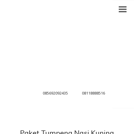
085692092435
08118888516
Paket Tumpeng Nasi Kuning