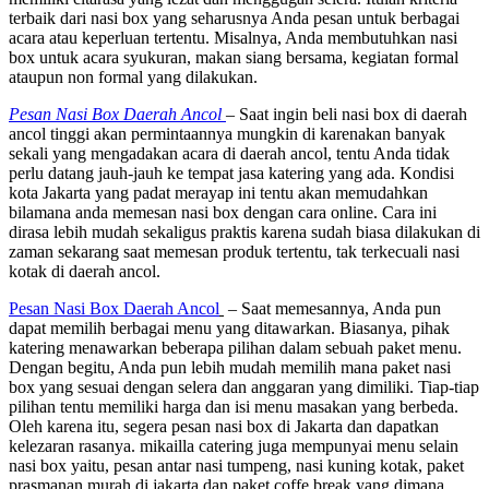
terbaik dari nasi box yang seharusnya Anda pesan untuk berbagai
acara atau keperluan tertentu. Misalnya, Anda membutuhkan nasi
box untuk acara syukuran, makan siang bersama, kegiatan formal
ataupun non formal yang dilakukan.
Pesan Nasi Box Daerah Ancol
– Saat ingin beli nasi box di daerah
ancol tinggi akan permintaannya mungkin di karenakan banyak
sekali yang mengadakan acara di daerah ancol, tentu Anda tidak
perlu datang jauh-jauh ke tempat jasa katering yang ada. Kondisi
kota Jakarta yang padat merayap ini tentu akan memudahkan
bilamana anda memesan nasi box dengan cara online. Cara ini
dirasa lebih mudah sekaligus praktis karena sudah biasa dilakukan di
zaman sekarang saat memesan produk tertentu, tak terkecuali nasi
kotak di daerah ancol.
Pesan Nasi Box Daerah Ancol
– Saat memesannya, Anda pun
dapat memilih berbagai menu yang ditawarkan. Biasanya, pihak
katering menawarkan beberapa pilihan dalam sebuah paket menu.
Dengan begitu, Anda pun lebih mudah memilih mana paket nasi
box yang sesuai dengan selera dan anggaran yang dimiliki. Tiap-tiap
pilihan tentu memiliki harga dan isi menu masakan yang berbeda.
Oleh karena itu, segera pesan nasi box di Jakarta dan dapatkan
kelezaran rasanya. mikailla catering juga mempunyai menu selain
nasi box yaitu, pesan antar nasi tumpeng, nasi kuning kotak, paket
prasmanan murah di jakarta dan paket coffe break yang dimana