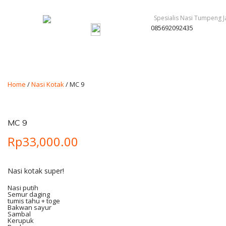
085692092435
Home
/
Nasi Kotak
/ MC 9
MC 9
Rp
33,000.00
Nasi kotak super!
Nasi putih
Semur daging
tumis tahu + toge
Bakwan sayur
Sambal
Kerupuk