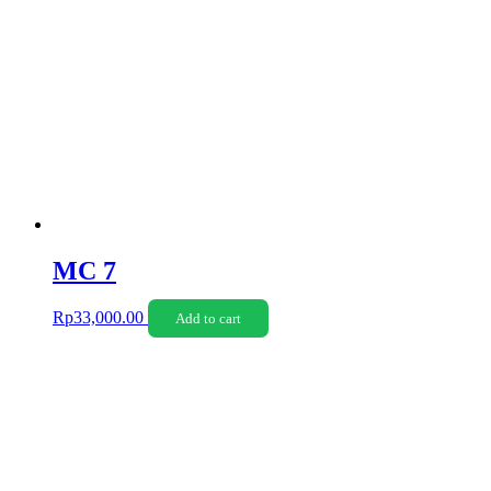
MC 7
Rp
33,000.00
Add to cart