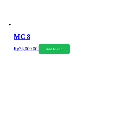
MC 8
Rp
33,000.00
Add to cart