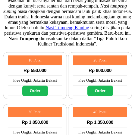
Makanan ini biasanya terbuat dari beras yang dimasak bersama
dengan kunyit serta santan dan rempah-rempah.
Nasi tumpeng
kuning
biasa disajikan dengan bermacam lauk-pauk khas Indonesia.
Dalam tradisi Indonesia warna nasi kuning melambangkan gunung
emas yang bermakna kekayaan, kemakmuran serta moral yang
luhur. Oleh sebab itu
Nasi Tumpeng Kuning
sering disajikan pada
peristiwa syukuran dan peristiwa-peristiwa gembira. Baru-baru ini,
Nasi Tumpeng
dimasukkan ke dalam daftar "Tiga Puluh Ikon
Kuliner Tradisional Indonesia".
10 Porsi
20 Porsi
Rp 550.000
Rp 800.000
Free Ongkir Jakarta Bekasi
Free Ongkir Jakarta Bekasi
Order
Order
30 Porsi
40 Porsi
Rp 1.050.000
Rp 1.350.000
Free Ongkir Jakarta Bekasi
Free Ongkir Jakarta Bekasi