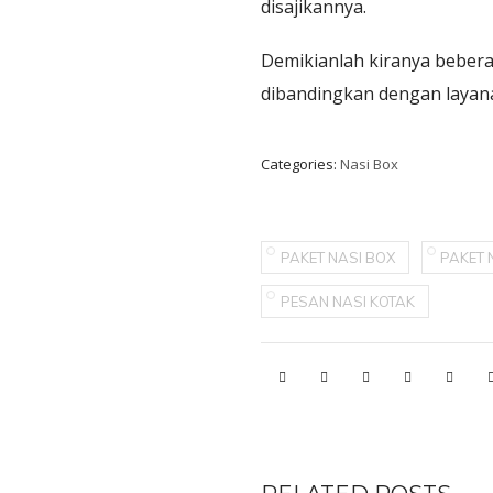
disajikannya.
Demikianlah kiranya beber
dibandingkan dengan layan
Categories:
Nasi Box
PAKET NASI BOX
PAKET 
PESAN NASI KOTAK