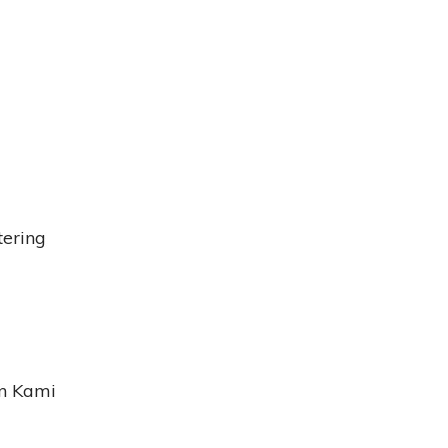
tering
n Kami