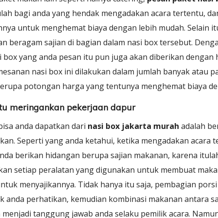
tulah bagi anda yang hendak mengadakan acara tertentu, d
hnya untuk menghemat biaya dengan lebih mudah. Selain i
han beragam sajian di bagian dalam nasi box tersebut. Deng
i box yang anda pesan itu pun juga akan diberikan dengan 
mesanan nasi box ini dilakukan dalam jumlah banyak atau p
erupa potongan harga yang tentunya menghemat biaya de
u meringankan pekerjaan dapur
bisa anda dapatkan dari
nasi box jakarta murah
adalah be
kan. Seperti yang anda ketahui, ketika mengadakan acara t
nda berikan hidangan berupa sajian makanan, karena itul
an setiap peralatan yang digunakan untuk membuat makan
ntuk menyajikannya. Tidak hanya itu saja, pembagian pors
uk anda perhatikan, kemudian kombinasi makanan antara sa
menjadi tanggung jawab anda selaku pemilik acara. Namun 