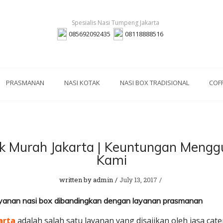
085692092435
08118888516
PRASMANAN
NASI KOTAK
NASI BOX TRADISIONAL
COF
ak Murah Jakarta | Keuntungan Meng
Kami
written by
admin
July 13, 2017
anan nasi box dibandingkan dengan layanan prasmanan
arta
adalah salah satu layanan yang disajikan oleh jasa ca