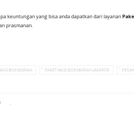
apa keuntungan yang bisa anda dapatkan dari layanan
Pake
an prasmanan.
NASI BOX MURAH
PAKET NASI BOX MURAH JAKARTA
PESAN